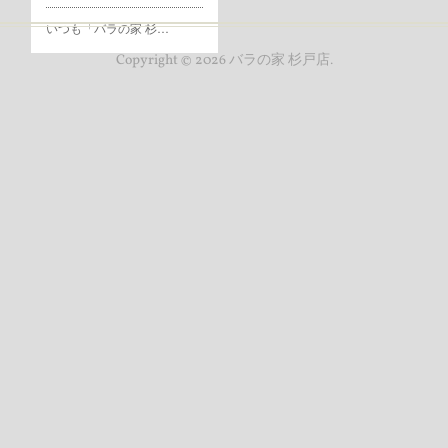
いつも「バラの家 杉…
Copyright ©
2026
バラの家 杉戸店
.