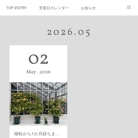
TOP ENTRY
営業日カレンダー
お知らせ
よくある質問
壁紙
Comming Soon
2026
.
05
02
May
2026
移転から1か月経ちました！