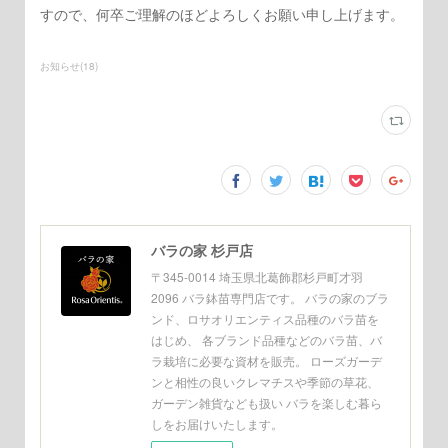
すので、何卒ご理解のほどよろしくお願い申し上げます。
お知らせ
(
18
)
バラの家 杉戸店
〒345-0014 埼玉県北葛飾郡杉戸町才羽
2096 バラ鉢苗専門店です。 バラの家のブラ
ンド、ロサオリエンティス品種のバラ苗を
はじめ、 各ブランド品種などのバラ苗、バ
ラ栽培に必要な資材を販売。 ローズガーデ
ンと相性の良いクレマチスや季節の草花、
ガーデン雑貨なども扱い バラを楽しむ暮ら
しをお届けいたします。